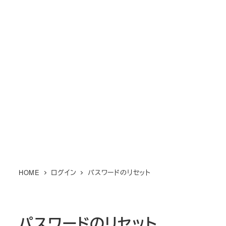
メ
M KIMONO オンライン和裁教
イ
室
ン
MENU
コ
場所も時間も自由に和裁を楽しもう！
ン
テ
ン
ツ
へ
移
動
HOME
ログイン
パスワードのリセット
パスワードのリセット