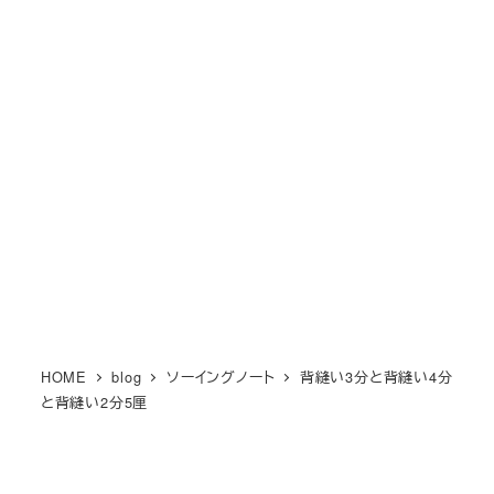
メ
M KIMONO オンライン和裁教
イ
室
ン
MENU
コ
場所も時間も自由に和裁を楽しもう！
ン
テ
ン
ツ
へ
移
動
HOME
blog
ソーイングノート
背縫い3分と背縫い4分
と背縫い2分5厘