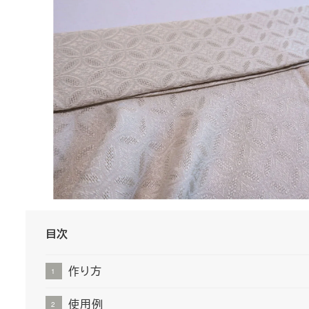
目次
作り方
使用例