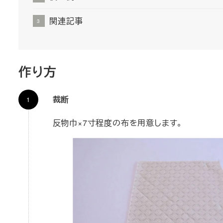
関連記事
作り方
裁断
反物巾×7寸程度の布を用意します。