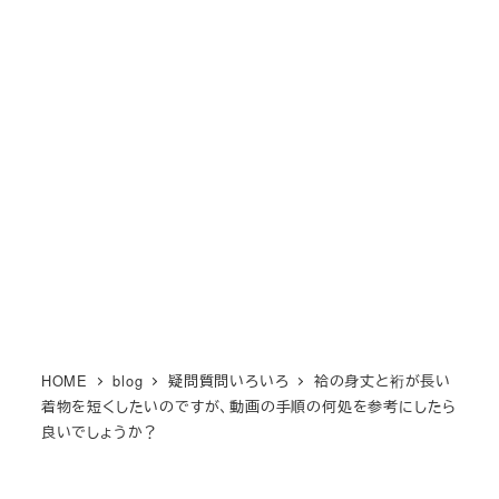
メ
M KIMONO オンライン和裁教
イ
室
ン
MENU
コ
場所も時間も自由に和裁を楽しもう！
ン
テ
ン
ツ
へ
移
動
HOME
blog
疑問質問いろいろ
袷の身丈と裄が長い
着物を短くしたいのですが、動画の手順の何処を参考にしたら
良いでしょうか？