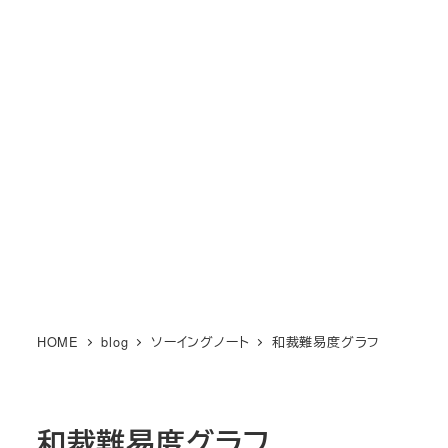
メ
M KIMONO オンライン和裁教
イ
室
ン
MENU
コ
場所も時間も自由に和裁を楽しもう！
ン
テ
ン
ツ
へ
移
動
HOME
blog
ソーイングノート
和裁難易度グラフ
和裁難易度グラフ