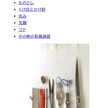
ものさし
くけ台とかけ針
丸み
文鎮
コテ
その他の和裁道具