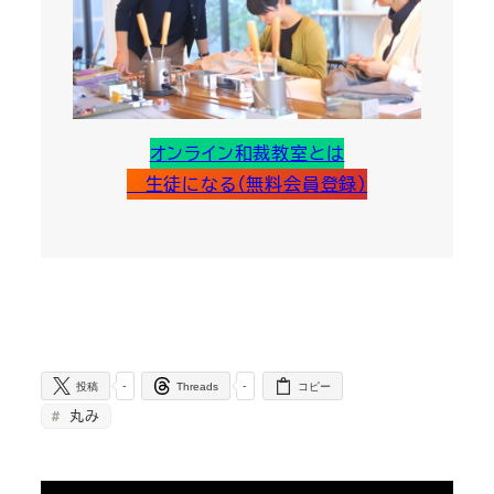
オンライン和裁教室とは
生徒になる（無料会員登録）
-
-
投稿
Threads
コピー
丸み