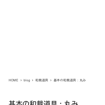
メ
M KIMONO オンライン和裁教
イ
室
ン
MENU
コ
場所も時間も自由に和裁を楽しもう！
ン
テ
ン
ツ
へ
移
動
HOME
blog
和裁道具
基本の和裁道具 : 丸み
基本の和裁道具 : 丸み